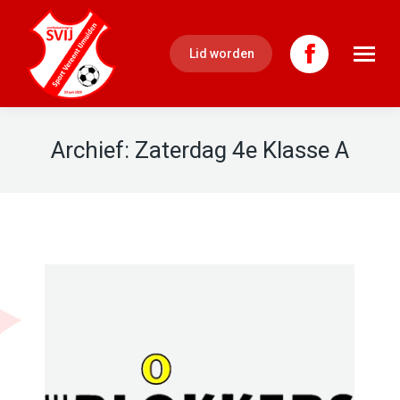
Lid worden
Facebook
page
Archief:
Zaterdag 4e Klasse A
opens
in
new
window