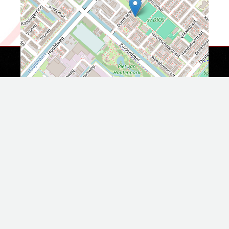
© 2021
svij
.nl - All Rights Reserved
Leaflet
|
Map data ©
OpenStreetMap
contributors