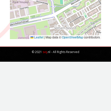
Velsenoord – Haarlem-
Kennemerland
Door
Svij IJmuiden
26 september 2020
Leaflet
|
Map data ©
OpenStreetMap
contributors
© 2021
svij
.nl - All Rights Reserved