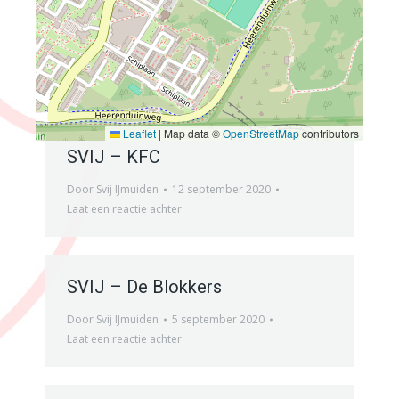
SVIJ – THB
Door
Svij IJmuiden
26 september 2020
Laat een reactie achter
Leaflet
|
Map data ©
OpenStreetMap
contributors
SVIJ – KFC
Door
Svij IJmuiden
12 september 2020
Laat een reactie achter
SVIJ – De Blokkers
Door
Svij IJmuiden
5 september 2020
Laat een reactie achter