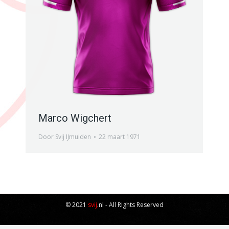
Marco Wigchert
Door
Svij IJmuiden
22 maart 1971
© 2021
svij
.nl - All Rights Reserved