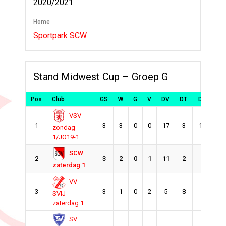
2020/2021
Home
Sportpark SCW
Stand Midwest Cup – Groep G
Pos
Club
GS
W
G
V
DV
DT
DS
Pt.
VSV
1
3
3
0
0
17
3
14
9
zondag
1/JO19-1
SCW
2
3
2
0
1
11
2
9
6
zaterdag 1
VV
3
3
1
0
2
5
8
-3
3
SVIJ
zaterdag 1
SV