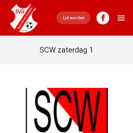
Lid worden
Facebook
page
SCW zaterdag 1
opens
in
new
window