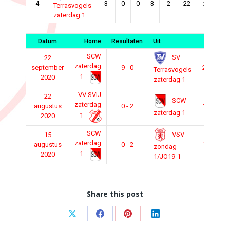
4
3
0
0
3
2
22
-20
0
Terrasvogels
zaterdag 1
Datum
Home
Resultaten
Uit
Tijd
SCW
SV
22
zaterdag
september
9 - 0
20:00
Terrasvogels
1
2020
zaterdag 1
VV SVIJ
22
SCW
zaterdag
augustus
0 - 2
14:00
zaterdag 1
1
2020
SCW
VSV
15
zaterdag
augustus
0 - 2
14:00
zondag
1
2020
1/JO19-1
Share this post
Deel
Deel
Deel
Deel