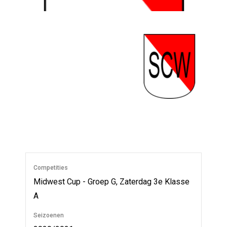
SCW (Sportclub
Westeinder) is een
Nederlandse
amateurvoetbalclub uit
Rijsenhout. Het eerste
elftal van de club komt uit
in de Derde klasse zaterdag van het KNVB
district West I (2020/21).
Competities
Midwest Cup - Groep G, Zaterdag 3e Klasse
A
Seizoenen