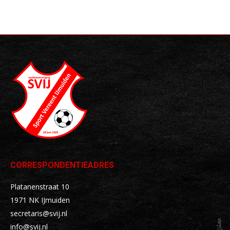
op
op
op
op
X
Facebook
Pinterest
LinkedIn
CORRESPONDENTIEADRES
Platanenstraat 10
1971 NK IJmuiden
secretaris@svij.nl
info@svij.nl